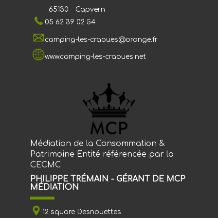
65130
Capvern
05 62 39 02 54
camping-les-craoues@orange.fr
www.camping-les-craoues.net
Médiation de la Consommation &
Patrimoine Entité référencée par la
CECMC
PHILIPPE TRÉMAIN - GÉRANT DE MCP
MÉDIATION
12 square Desnouettes